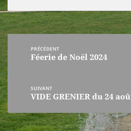
le
Navigation
de
PRÉCÉDENT
Féerie de Noël 2024
l’article
Article
précédent :
SUIVANT
VIDE GRENIER du 24 aoû
Article
suivant :