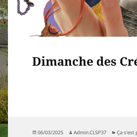
Dimanche des Cré
Publié
Auteur
Catégori
06/03/2025
Admin.CLSP37
Ça s'est