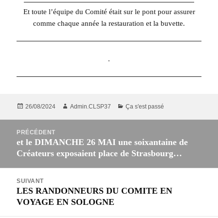
Et toute l’équipe du Comité était sur le pont pour assurer
comme chaque année la restauration et la buvette.
.
Publié
Auteur
Catégories
26/08/2024
Admin.CLSP37
Ça s'est passé
le
Navigation
PRÉCÉDENT
de
et le DIMANCHE 26 MAI une soixantaine de
Article
l’article
Créateurs exposaient place de Strasbourg…
précédent :
SUIVANT
LES RANDONNEURS DU COMITE EN
Article
VOYAGE EN SOLOGNE
suivant :